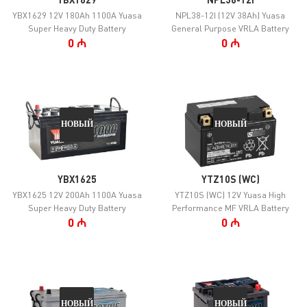
YBX1629
NPL38-12I
YBX1629 12V 180Ah 1100A Yuasa
NPL38-12I (12V 38Ah) Yuasa
Super Heavy Duty Battery
General Purpose VRLA Battery
0 ₼
0 ₼
НОВЫЙ
НОВЫЙ
YBX1625
YTZ10S (WC)
YBX1625 12V 200Ah 1100A Yuasa
YTZ10S (WC) 12V Yuasa High
Super Heavy Duty Battery
Performance MF VRLA Battery
0 ₼
0 ₼
НОВЫЙ
НОВЫЙ