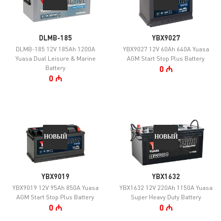
DLMB-185
YBX9027
DLMB-185 12V 185Ah 1200A
YBX9027 12V 60Ah 640A Yuasa
Yuasa Dual Leisure & Marine
AGM Start Stop Plus Battery
Battery
0 ₼
0 ₼
НОВЫЙ
НОВЫЙ
YBX9019
YBX1632
YBX9019 12V 95Ah 850A Yuasa
YBX1632 12V 220Ah 1150A Yuasa
AGM Start Stop Plus Battery
Super Heavy Duty Battery
0 ₼
0 ₼