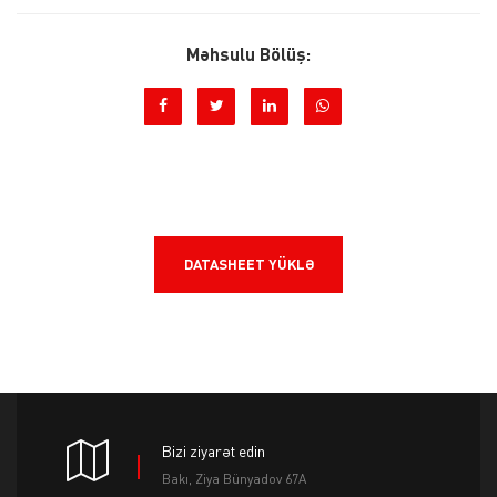
Məhsulu Bölüş:
DATASHEET YÜKLƏ
Bizi ziyarət edin
Bakı, Ziya Bünyadov 67A