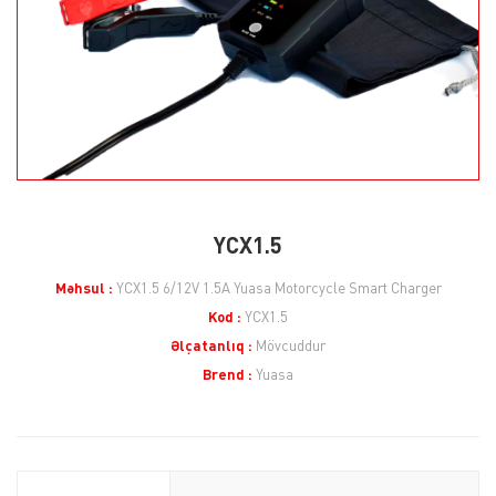
YCX1.5
Məhsul :
YCX1.5 6/12V 1.5A Yuasa Motorcycle Smart Charger
Kod :
YCX1.5
Əlçatanlıq :
Mövcuddur
Brend :
Yuasa