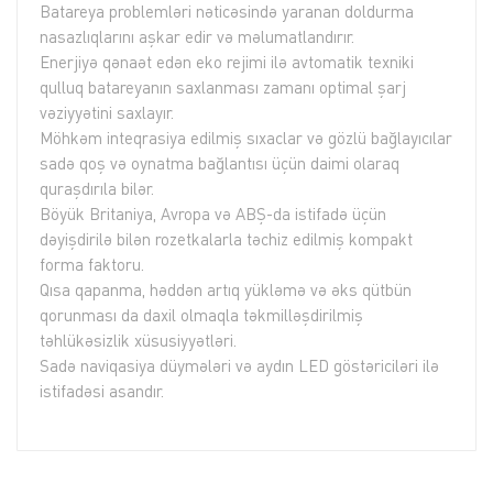
Batareya problemləri nəticəsində yaranan doldurma
nasazlıqlarını aşkar edir və məlumatlandırır.
Enerjiyə qənaət edən eko rejimi ilə avtomatik texniki
qulluq batareyanın saxlanması zamanı optimal şarj
vəziyyətini saxlayır.
Möhkəm inteqrasiya edilmiş sıxaclar və gözlü bağlayıcılar
sadə qoş və oynatma bağlantısı üçün daimi olaraq
quraşdırıla bilər.
Böyük Britaniya, Avropa və ABŞ-da istifadə üçün
dəyişdirilə bilən rozetkalarla təchiz edilmiş kompakt
forma faktoru.
Qısa qapanma, həddən artıq yükləmə və əks qütbün
qorunması da daxil olmaqla təkmilləşdirilmiş
təhlükəsizlik xüsusiyyətləri.
Sadə naviqasiya düymələri və aydın LED göstəriciləri ilə
istifadəsi asandır.