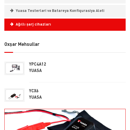
Yuasa Testerləri və Batareya Konfiqurasiya Aləti
Ağıllı şarj cihazları
Oxşar Məhsullar
YPC4A12
YUASA
YCX6
YUASA