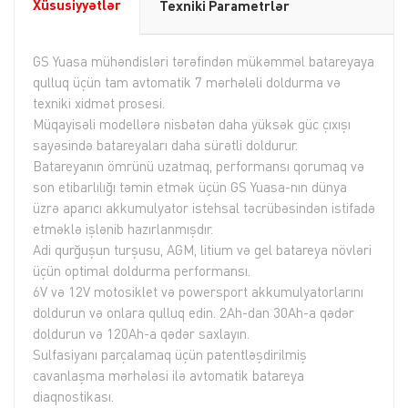
Xüsusiyyətlər
Texniki Parametrlər
GS Yuasa mühəndisləri tərəfindən mükəmməl batareyaya
qulluq üçün tam avtomatik 7 mərhələli doldurma və
texniki xidmət prosesi.
Müqayisəli modellərə nisbətən daha yüksək güc çıxışı
sayəsində batareyaları daha sürətli doldurur.
Batareyanın ömrünü uzatmaq, performansı qorumaq və
son etibarlılığı təmin etmək üçün GS Yuasa-nın dünya
üzrə aparıcı akkumulyator istehsal təcrübəsindən istifadə
etməklə işlənib hazırlanmışdır.
Adi qurğuşun turşusu, AGM, litium və gel batareya növləri
üçün optimal doldurma performansı.
6V və 12V motosiklet və powersport akkumulyatorlarını
doldurun və onlara qulluq edin. 2Ah-dan 30Ah-a qədər
doldurun və 120Ah-a qədər saxlayın.
Sulfasiyanı parçalamaq üçün patentləşdirilmiş
cavanlaşma mərhələsi ilə avtomatik batareya
diaqnostikası.