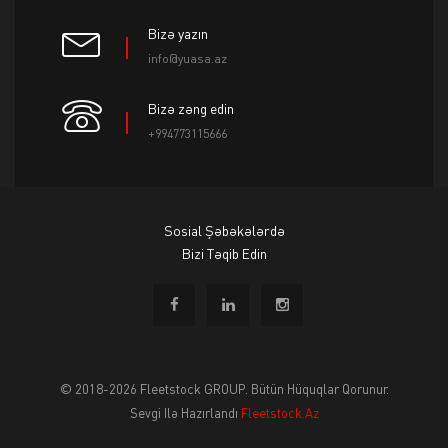
Bizə yazın
info@yuasa.az
Bizə zəng edin
+994773115666
Sosial Şəbəkələrdə
Bizi Təqib Edin
© 2018-2026 Fleetstock GROUP. Bütün Hüquqlar Qorunur.
Sevgi Ilə Hazırlandı
Fleetstock.az