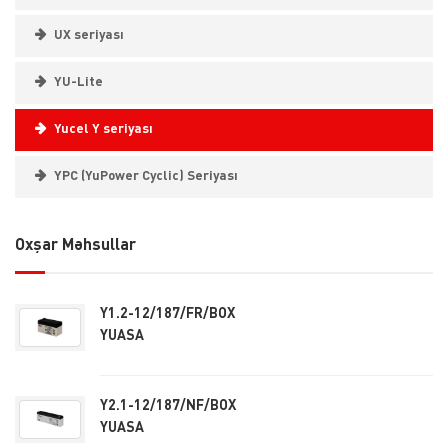
UX seriyası
YU-Lite
Yucel Y seriyası
YPC (YuPower Cyclic) Seriyası
Oxşar Məhsullar
Y1.2-12/187/FR/BOX
YUASA
Y2.1-12/187/NF/BOX
YUASA