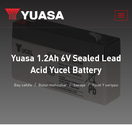
Toggl
navig
Yuasa 1.2Ah 6V Sealed Lead
Acid Yucel Battery
Baş səhifə
Bütün məhsullar
Sənaye
Yucel Y seriyası