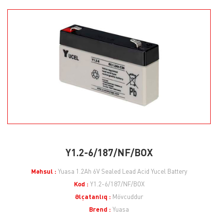
Y1.2-6/187/NF/BOX
Məhsul :
Yuasa 1.2Ah 6V Sealed Lead Acid Yucel Battery
Kod :
Y1.2-6/187/NF/BOX
Əlçatanlıq :
Mövcuddur
Brend :
Yuasa