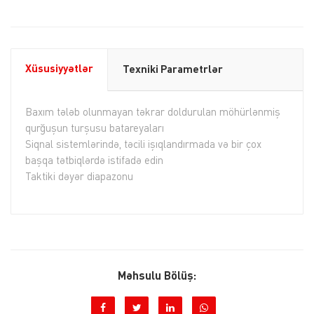
Xüsusiyyətlər
Texniki Parametrlər
Baxım tələb olunmayan təkrar doldurulan möhürlənmiş
qurğuşun turşusu batareyaları
Siqnal sistemlərində, təcili işıqlandırmada və bir çox
başqa tətbiqlərdə istifadə edin
Taktiki dəyər diapazonu
Məhsulu Bölüş: