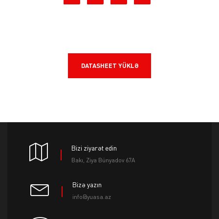
DATASHEET YÜKLƏ
Bizi ziyarət edin
Bakı, Ziya Bünyadov 67A
Bizə yazın
info@yuasa.az